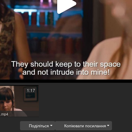
Відтв
відео
1:17
l.mp4
Поділіться
Копіювати посилання