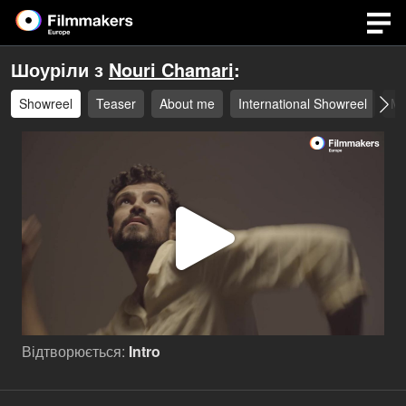
Шоуріли з
Nouri Chamari
:
Showreel
Teaser
About me
International Showreel
Mo
Відтв
відео
Відтворюється:
Intro