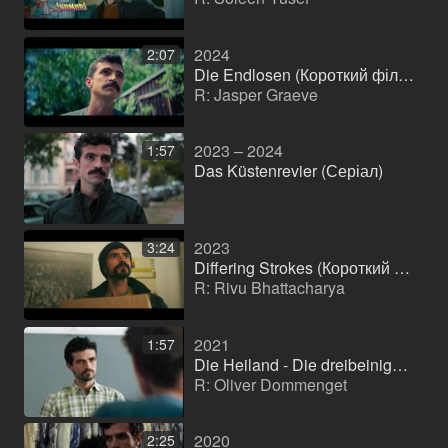
2024
2:07
Die Endlosen (Короткий фільм)
R: Jasper Graeve
2023 – 2024
1:57
Das Küstenrevier (Серіал)
2023
3:24
Differing Strokes (Короткий фільм)
R: Rivu Bhattacharya
2021
1:57
Die Heiland - Die dreibeinige Kuh (Серіал)
R: Oliver Dommenget
2020
2:25