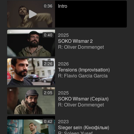
Intro
0:36
2025
0:40
SOKO Wismar 2
R: Oliver Dommenget
2026
2:26
Tensions (Improvisation)
R: Flavio Garcia Garcia
2025
2:05
SOKO Wismar (Серіал)
R: Oliver Dommenget
2023
0:42
Sieger sein (Кінофільм)
R: Soleen Yusef