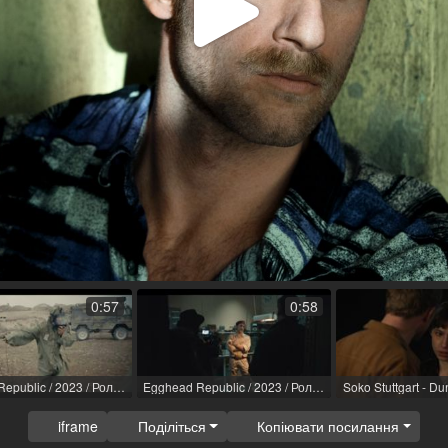
Відтв
відео
0:57
0:58
Egghead Republic / 2023 / Роль: Sgt. Barcoff / R: Pella Kågerman, Hugo Lilja
Egghead Republic / 2023 / Роль: Sgt. Barcoff / R: Pella Kågerman, Hugo Lilja
iframe
Поділіться
Копіювати посилання