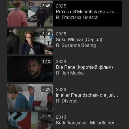
2025
5:45
Praxis mit Meerblick (Багатосерійний)
R: Franziska Hörisch
2025
3:16
Soko Wismar (Серіал)
R: Susanne Boeing
2023
1:13
Die Ratte (Короткий фільм)
R: Jan Mocka
2026
7:29
In aller Freundschaft- die jungen Ärzte (Серіал)
R: Diverse
2013
0:17
Suite française - Melodie der Liebe