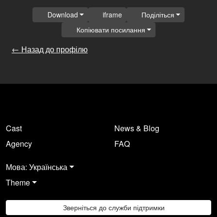
Download
iframe
Поділіться
Копіювати посилання
← Назад до профілю
Cast
News & Blog
Agency
FAQ
Мова: Українська
Theme
Зверніться до служби підтримки