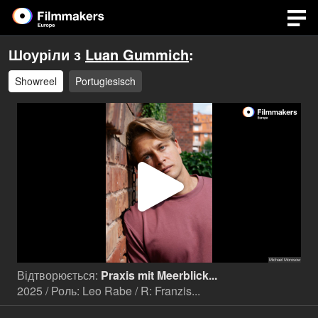
Шоуріли з
Luan Gummich
:
Showreel
Portugiesisch
Відтв
відео
Відтворюється:
Praxis mit Meerblick...
2025 / Роль: Leo Rabe / R: Franzis...