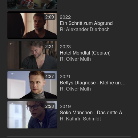
2022
2:09
Ein Schritt zum Abgrund
R: Alexander Dierbach
2023
2:21
Hotel Mondial (Серіал)
R: Oliver Muth
2021
4:27
Bettys Diagnose - Kleine und große Lügen
R: Oliver Muth
2019
2:28
Soko München - Das dritte Auge
R: Kathrin Schmidt