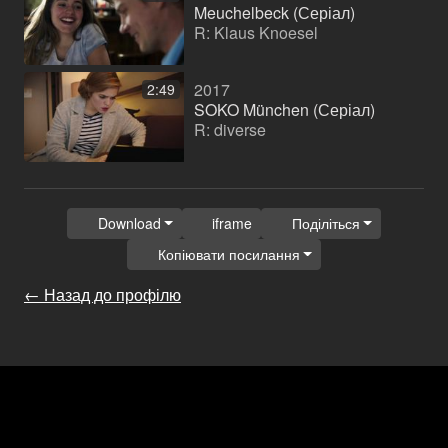
Meuchelbeck (Серіал)
R: Klaus Knoesel
2017
2:49
SOKO München (Серіал)
R: diverse
Download
iframe
Поділіться
Копіювати посилання
← Назад до профілю