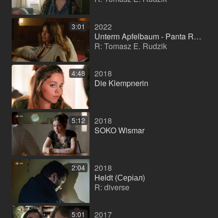
2022
3:01
Unterm Apfelbaum - Panta Rhei. Alles im Fluss (Телефільм (серія))
R: Tomasz E. Rudzik
2018
4:48
Die Klempnerin
2018
5:12
SOKO Wismar
2018
2:04
Heldt (Серіал)
R: diverse
2017
5:01