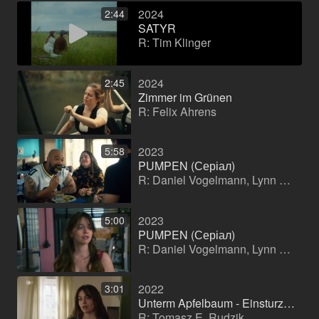
2024
2:44
SATYR
R: Tim Klinger
2024
2:45
Zimmer im Grünen
R: Felix Ahrens
2023
5:58
PUMPEN (Серіал)
R: Daniel Vogelmann, Lynn Oona Baur, Anna Lena Schwing, Maximilian Mundt
2023
5:00
PUMPEN (Серіал)
R: Daniel Vogelmann, Lynn Oona Baur, Anna Lena Schwing, Maximilian Mundt
2022
3:01
Unterm Apfelbaum - Einsturzgefährdet (Телефільм (серія))
R: Tomasz E. Rudzik