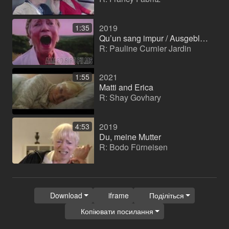
2019
1:35
Qu’un sang impur / Ausgeblutet (Короткий фільм)
R: Pauline Curnier Jardin
2021
1:55
Matti and Erica
R: Shay Govhary
2019
4:53
Du, meine Mutter
R: Bodo Fürneisen
Download
iframe
Поділіться
Копіювати посилання