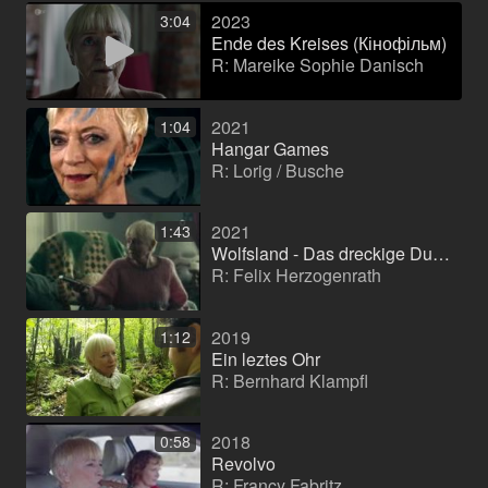
2023
3:04
Ende des Kreises (Кінофільм)
R: Mareike Sophie Danisch
2021
1:04
Hangar Games
R: Lorig / Busche
2021
1:43
Wolfsland - Das dreckige Dutzend
R: Felix Herzogenrath
2019
1:12
Ein leztes Ohr
R: Bernhard Klampfl
2018
0:58
Revolvo
R: Francy Fabritz