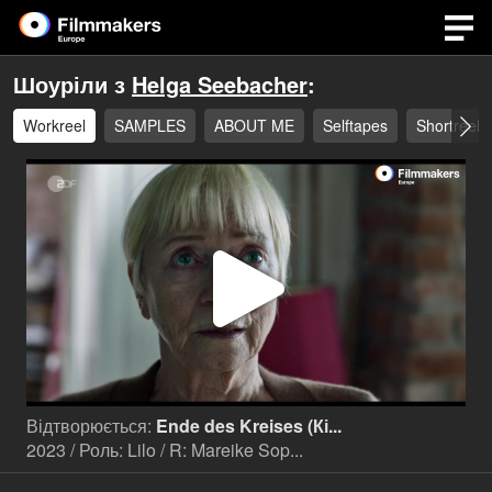
Шоуріли з
Helga Seebacher
:
Workreel
SAMPLES
ABOUT ME
Selftapes
Shortreel
Відтв
відео
Відтворюється:
Ende des Kreises (Кі...
2023 / Роль: Lilo / R: Mareike Sop...