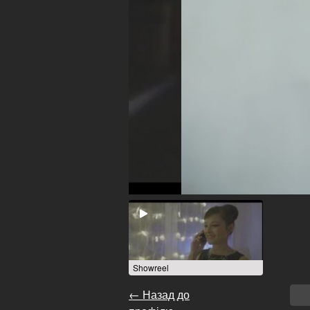
Showreel
← Назад до