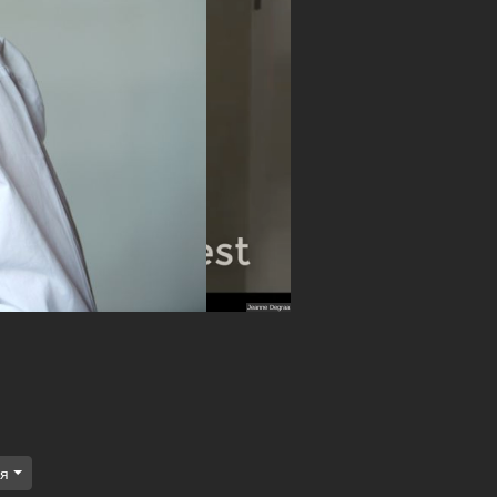
орити
ня