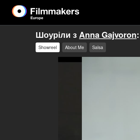
Шоуріли з
Anna Gajvoron
:
Showreel
About Me
Salsa