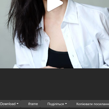
Відтв
відео
Download
iframe
Поділіться
Копіювати посилан