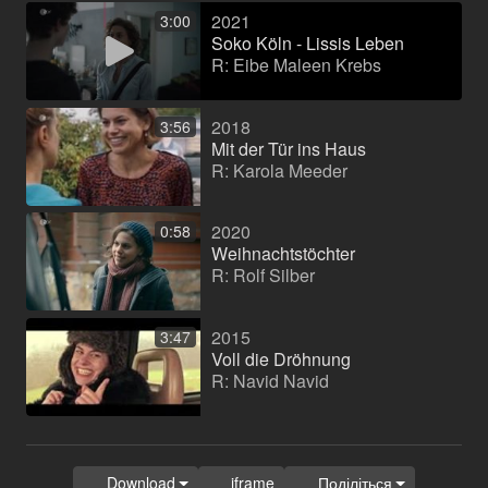
2021
3:00
Soko Köln - Lissis Leben
R: Eibe Maleen Krebs
2018
3:56
Mit der Tür ins Haus
R: Karola Meeder
2020
0:58
Weihnachtstöchter
R: Rolf Silber
2015
3:47
Voll die Dröhnung
R: Navid Navid
Download
iframe
Поділіться