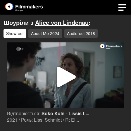
Шоуріли з
Alice von Lindenau
:
Showreel
About Me 2024
Audioreel 2018
Відтв
відео
Відтворюється:
Soko Köln - Lissis L...
2021 / Роль: Lissi Schmidt / R: Ei...