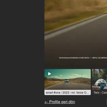
smart #one / 2023 / rol: Voice Over
← Profile geri dön