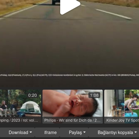
Video
Oynat
0:20
1:08
Twix - Camping / 2023 / rol: voice actress (female bear)
Philips - Wir sind für Dich da / 2020 / rol: Sprecherin Voice Over
Download
iframe
Paylaş
Bağlantıyı kopyala