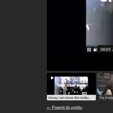
Honey, I am home (film krótkometrażowy) / 2016 / rola: Reporterin / R: Julian Schöneich
← Powrót do profilu