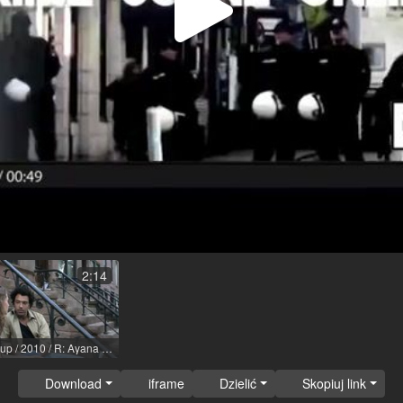
Odtwa
wideo
2:14
The Breakup / 2010 / R: Ayana de Vos
Download
iframe
Dzielić
Skopiuj link