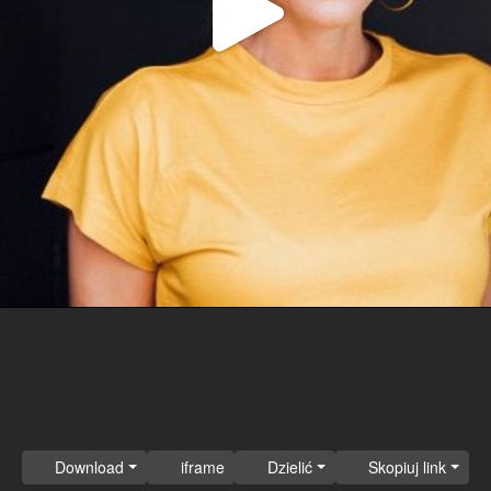
Odtwa
wideo
Download
iframe
Dzielić
Skopiuj link