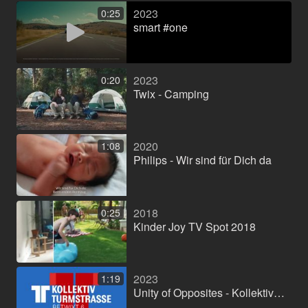
2023
0:25
smart #one
2023
0:20
Twix - Camping
2020
1:08
Philips - Wir sind für Dich da
2018
0:25
Kinder Joy TV Spot 2018
2023
1:19
Unity of Opposites - Kollektiv Turmstraße