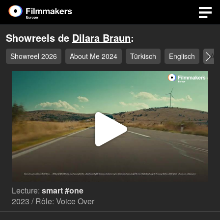
Showreels de
Dilara Braun
:
Showreel 2026
About Me 2024
Türkisch
Englisch
(Au
Lire
la
Lecture:
smart #one
vidéo
2023 / Rôle: Voice Over