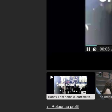
Honey, I am home (Court métrage) / 2016 / Rôle: Reporterin / R: Julian Schöneich
← Retour au profil