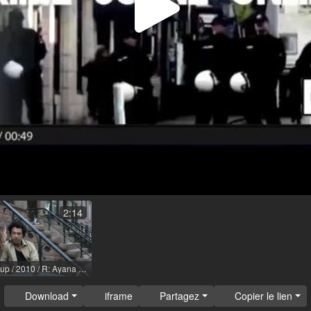
Lire
la
vidéo
2:14
The Breakup / 2010 / R: Ayana de Vos
Download
iframe
Partagez
Copier le lien