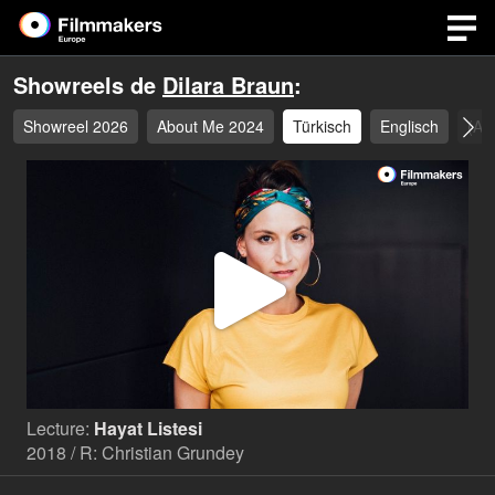
Showreels de
Dilara Braun
:
Showreel 2026
About Me 2024
Türkisch
Englisch
(Au
Lire
la
Lecture:
Hayat Listesi
vidéo
2018 / R: Christian Grundey