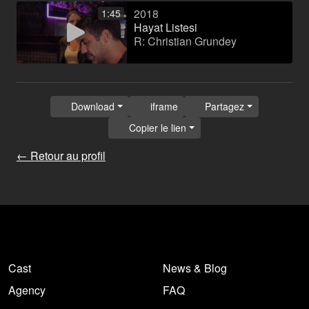
2018
1:45
Hayat Listesi
R: Christian Grundey
Download
iframe
Partagez
Copier le lien
← Retour au profil
Cast
News & Blog
Agency
FAQ