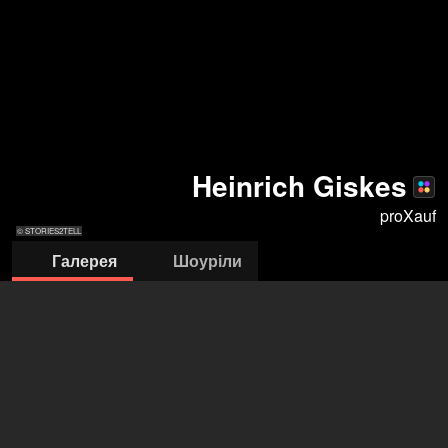
Heinrich Giskes
proXauf
© STORIES2TELL
Галерея
Шоуріли
© STORIES2TELL
© Melanie Reisert
© Melanie
© STORIES2TELL
Reisert
proXauf - DIE AGENTUR
Katja Prei-Proxauf
+49 40 248 96614