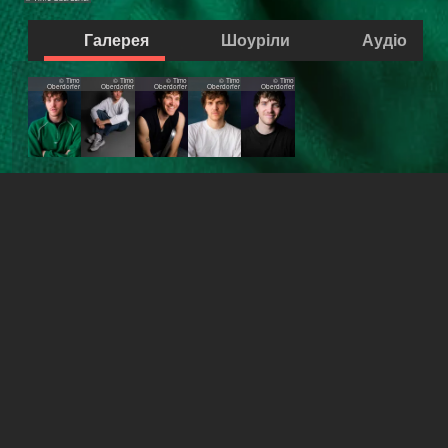
Галерея
Шоуріли
Аудіо
© Timo
© Timo
© Timo
© Timo
© Timo
Oberdorfer
Oberdorfer
Oberdorfer
Oberdorfer
Oberdorfer