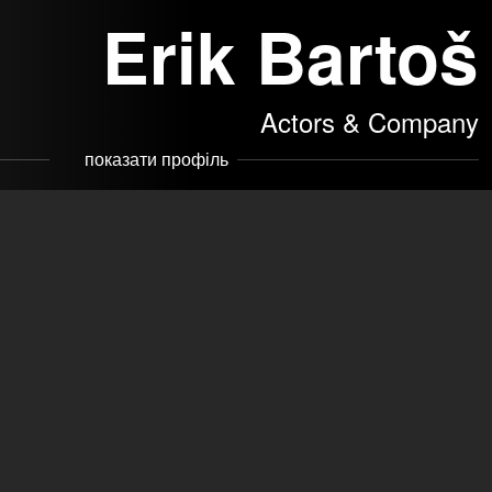
Erik Bartoš
Actors & Company
показати профіль
leragentur
 Filmmakers
Контакти