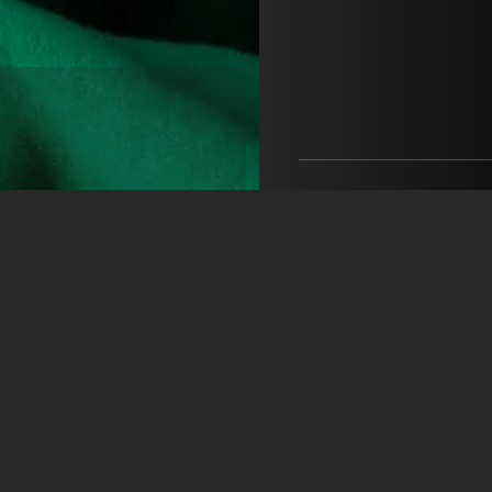
Actors & Company Künst
GmbH
Nils Bastecky
+43 1 4856151
office@actors.company.at
відкрити агентство на
Erik Bartoš