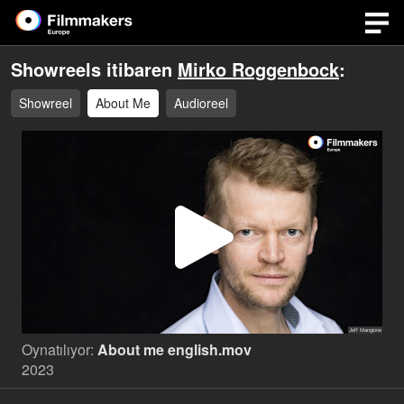
Showreels itibaren
Mirko Roggenbock
:
Showreel
About Me
Audioreel
Video
Oynat
Oynatılıyor:
About me english.mov
2023