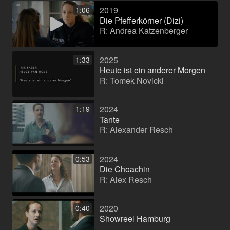
2019
1:06
Die Pfefferkörner (Dizi)
R: Andrea Katzenberger
2025
1:33
Heute ist ein anderer Morgen
R: Tomek Novicki
2024
1:19
Tante
R: Alexander Resch
2024
0:53
Die Choachin
R: Alex Resch
2020
0:40
Showreel Hamburg