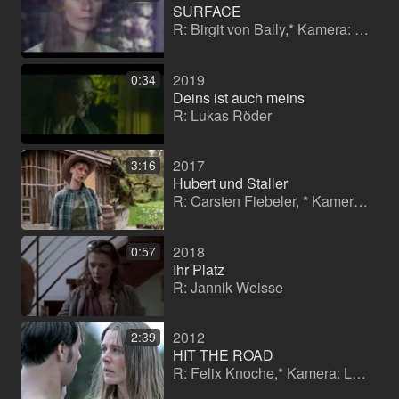
SURFACE
R: Birgit von Bally,* Kamera: Stephan Fallucchi
2019
0:34
Deins ist auch meins
R: Lukas Röder
2017
3:16
Hubert und Staller
R: Carsten Fiebeler, * Kamera: Thomas Wittmann
2018
0:57
Ihr Platz
R: Jannik Weisse
2012
2:39
HIT THE ROAD
R: Felix Knoche,* Kamera: Leona Goldstein