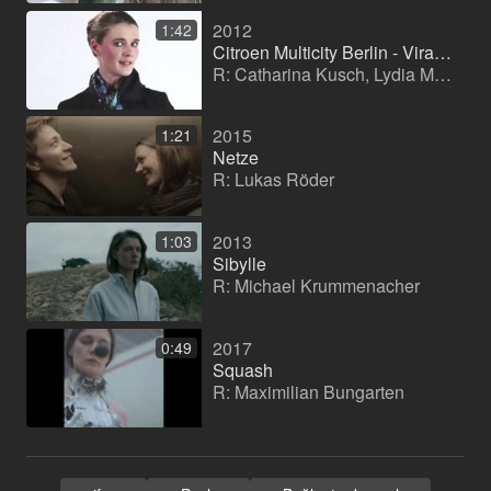
2012
1:42
Citroen Multicity Berlin - Viralspot
R: Catharina Kusch, Lydia Mangold, Martine Strauss, Isabelle Weiß
2015
1:21
Netze
R: Lukas Röder
2013
1:03
Sibylle
R: Michael Krummenacher
2017
0:49
Squash
R: Maximilian Bungarten