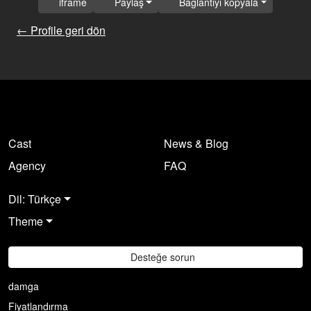
iframe
Paylaş
Bağlantıyı kopyala
← Profile geri dön
Cast
News & Blog
Agency
FAQ
Dil: Türkçe
Theme
Desteğe sorun
damga
Fiyatlandırma