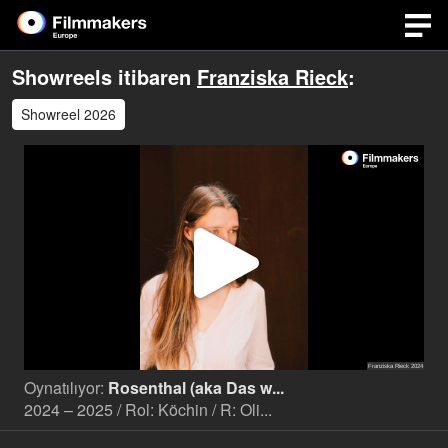
Showreels itibaren
Franziska Rieck
:
Showreel 2026
Video
Oynat
Oynatılıyor:
Rosenthal (aka Das w...
2024 – 2025 / Rol: Köchin / R: Oli...