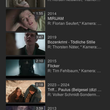
2014
1:55
MIRIJAM
R: Florian Seufert,* Kamera: Moritz Tessendorf
2019
3:47
Bozenkrimi - Tödliche Stille
R: Thorsten Näter, * Kamera: Joachim Hasse
2015
2:10
Flicker
R: Tim Fehlbaum,* Kamera: div.
2023 – 2024
0:18
Triff... Paulus (Belgesel (dizi / çok bölümlü))
R: Volker Schmidt-Sondermann
2013
3:59