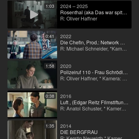
2024 – 2025
1:03
Rosenthal (aka Das war spitze!) (AT) (Uzun metraj film)
R: Oliver Haffner
2022
0:41
Die Chefin, Prod.: Network Movie
R: Michael Schneider, *Kamera: Andreas Zickgraf
2020
1:58
Polizeiruf 110 - Frau Schrödingers Katze
R: Oliver Haffner, * Kamera: Kaspar Kaven
2016
0:38
Luft , (Edgar Reitz Filmstiftung) (Sinema filmi)
R: Anatol Schuster, * Kamera: Julian Krubasik
2014
1:35
DIE BERGFRAU
R: Kerstin Neuwirth,* Kamera: Carmen Treichl