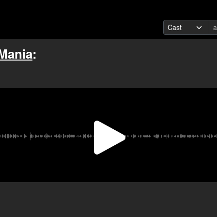
 Mania
:
Video
Oynat