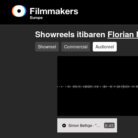
Showreels itibaren
Florian
Showreel
Commercial
Audioreel
6:45
Simon Bethge - "Mixtape" (Erzählung)