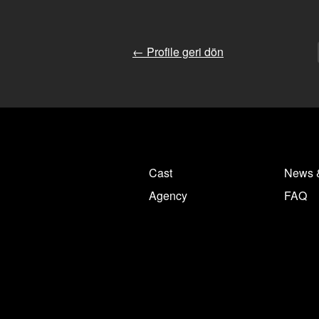
← Profile geri dön
Cast
News 
Agency
FAQ