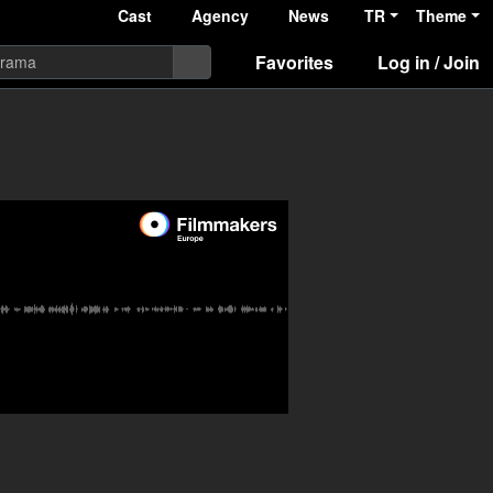
Cast
Agency
News
TR
Theme
Favorites
Log in / Join
yu