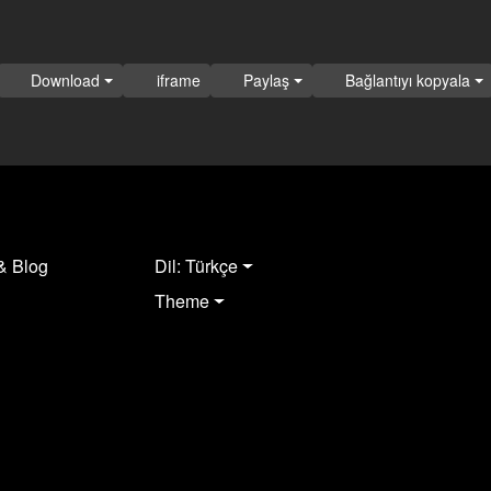
Download
iframe
Paylaş
Bağlantıyı kopyala
& Blog
Dil: Türkçe
Theme