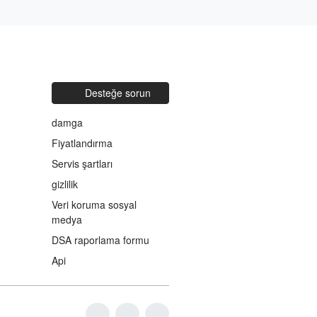
Desteğe sorun
damga
Fiyatlandırma
Servis şartları
gizlilik
Veri koruma sosyal
medya
DSA raporlama formu
Api