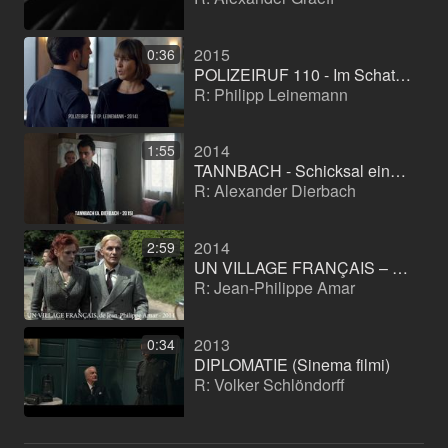
2015
0:36
POLIZEIRUF 110 - Im Schatten (TV filmi (dizi))
R: Philipp Leinemann
2014
1:55
TANNBACH - Schicksal eines Dorfes (Televizyon dizisi)
R: Alexander Dierbach
2014
2:59
UN VILLAGE FRANÇAIS – Überleben unter deutscher Besatzung (Televizyon dizisi)
R: Jean-Philippe Amar
2013
0:34
DIPLOMATIE (Sinema filmi)
R: Volker Schlöndorff