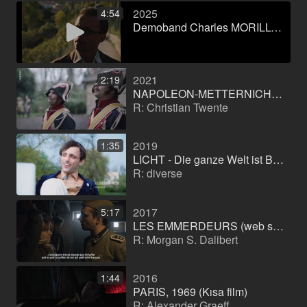
2025
4:54
Demoband Charles MORILLON
2021
2:19
NAPOLEON-METTERNICH. Der Anfang vom Ende (Belgesel uzun metrajlı film)
R: Christian Twente
2019
1:35
LICHT - Die ganze Welt ist Bühne (Webserie) (Dizi)
R: diverse
2017
5:17
LES EMMERDEURS (web série) (Dizi)
R: Morgan S. Dalibert
2016
1:44
PARIS, 1969 (Kısa film)
R: Alexander Graeff