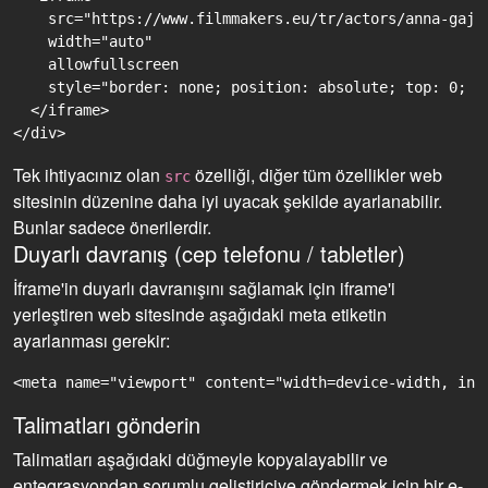
    src="https://www.filmmakers.eu/tr/actors/anna-gajv
    width="auto"

    allowfullscreen

    style="border: none; position: absolute; top: 0; r
  </iframe>

Tek ihtiyacınız olan
özelliği, diğer tüm özellikler web
src
sitesinin düzenine daha iyi uyacak şekilde ayarlanabilir.
Bunlar sadece önerilerdir.
Duyarlı davranış (cep telefonu / tabletler)
İframe'in duyarlı davranışını sağlamak için iframe'i
yerleştiren web sitesinde aşağıdaki meta etiketin
ayarlanması gerekir:
<meta name="viewport" content="width=device-width, ini
Talimatları gönderin
Talimatları aşağıdaki düğmeyle kopyalayabilir ve
entegrasyondan sorumlu geliştiriciye göndermek için bir e-