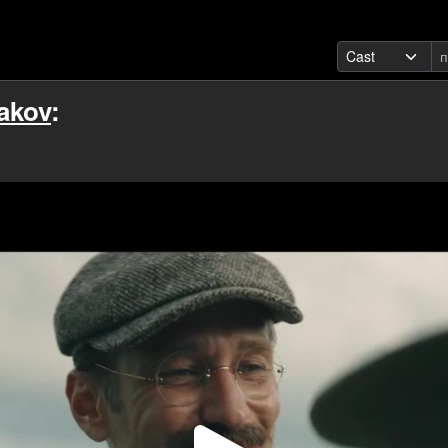
lakov
: