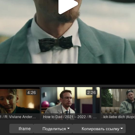
Воспр
виде
4:26
2:26
Kleo / 2021 / R: Viviane Andereggen / Netflix
How to Dad / 2021 – 2022 / R: Jakob Lass / ARD
iframe
Поделиться
Копировать ссылку