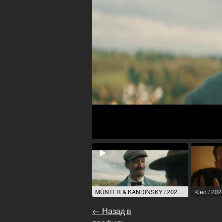
MÜNTER & KANDINSKY / 2023 / роль: Wassily Kandinsky / R: Marcus O. Rosenmüller
← Назад в