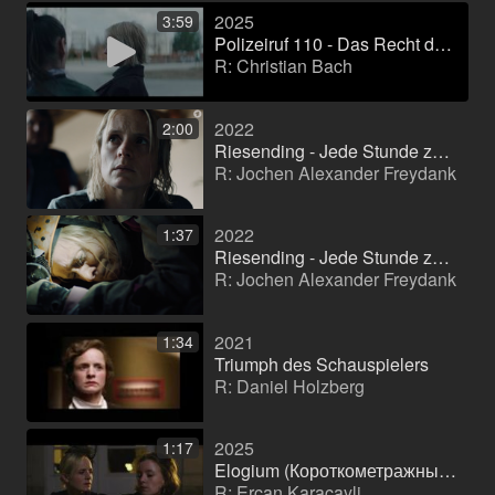
2025
3:59
Polizeiruf 110 - Das Recht des Stärkeren
R: Christian Bach
2022
2:00
Riesending - Jede Stunde zählt
R: Jochen Alexander Freydank
2022
1:37
Riesending - Jede Stunde zählt
R: Jochen Alexander Freydank
2021
1:34
Triumph des Schauspielers
R: Daniel Holzberg
2025
1:17
Elogium (Короткометражный фильм)
R: Ercan Karacayli