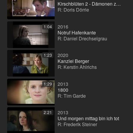
Kirschblüten 2 - Dämonen zum Tee (Кинофильм)
R: Doris Dörrie
2016
1:04
Notruf Hafenkante
R: Daniel Drechselgrau
2020
1:23
Kanzlei Berger
R: Kerstin Ahlrichs
2013
1:29
1800
R: Tim Garde
2013
2:21
Und morgen mittag bin ich tot
R: Frederik Steiner