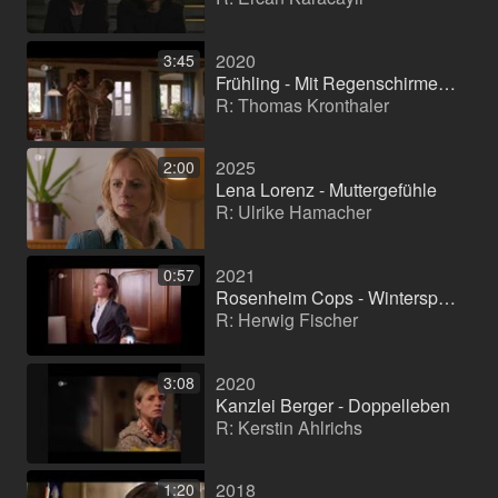
2020
3:45
Frühling - Mit Regenschirmen fliegen
R: Thomas Kronthaler
2025
2:00
Lena Lorenz - Muttergefühle
R: Ulrike Hamacher
2021
0:57
Rosenheim Cops - Winterspecial Mörderische Gesellschaft
R: Herwig Fischer
2020
3:08
Kanzlei Berger - Doppelleben
R: Kerstin Ahlrichs
2018
1:20