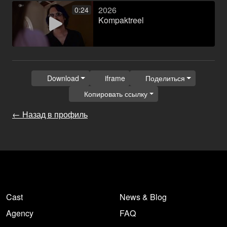
2026
0:24
Kompaktreel
Download
iframe
Поделиться
Копировать ссылку
← Назад в профиль
Cast
News & Blog
Agency
FAQ