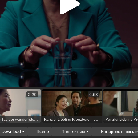
Воспр
виде
2:20
0:53
Tatort - Am Tag der wandernden Seelen (ТВ-фильм (серия)) / 2023 / роль: Dr. Lê Müller / R: Mira Thiel / rbb [de]
Kanzlei Liebling Kreuzberg (Телевизионный фильм) / 2023 / роль: Phan thi Hang / R: Franziska Margarete Hoenisch
Download
iframe
Поделиться
Копировать ссылк