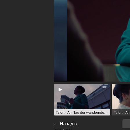
Tatort - Am Tag der wandernden Seelen (ТВ-фильм (серия)) / 2023 / роль: Dr. Lê Müller / R: Mira Thiel / rbb [de]
← Назад в