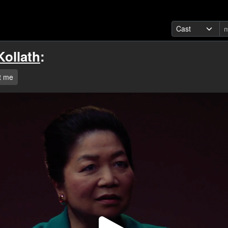
ollath
:
t me