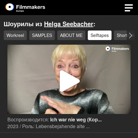
Шоурилы из
Helga Seebacher
:
Workreel
SAMPLES
ABOUT ME
Selftapes
Shortreel
Воспр
виде
Воспроизводится:
Ich war nie weg (Кор...
2023 / Роль: Lebensbejahende alte ...