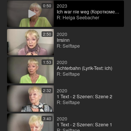
2023
0:50
Ich war nie weg (Короткометражный фильм)
R: Helga Seebacher
2020
2:50
Irrsinn
R: Selftape
2020
1:53
Achterbahn (Lyrik-Text: ich)
R: Selftape
2020
2:32
1 Text - 2 Szenen: Szene 2
R: Selftape
2020
3:40
1 Text - 2 Szenen: Szene 1
R: Selftape