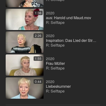
2020
1:36
aus: Harold und Maud.mov
R: Selftape
2020
2:26
Inspiration: Das Lied der Straße
R: Selftape
2020
1:55
Frau Müller
R: Selftape
2020
0:44
Liebeskummer
R: Selftape