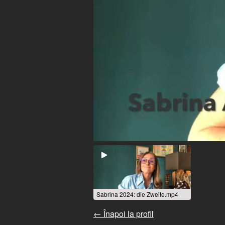
Sabrina 2024: die Zweite.mp4
← Înapoi la profil