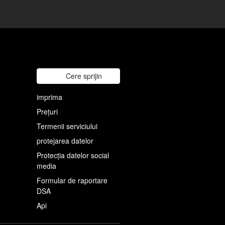
Cere sprijin
imprima
Prețuri
Termenii serviciului
protejarea datelor
Protecția datelor social
media
Formular de raportare
DSA
Api