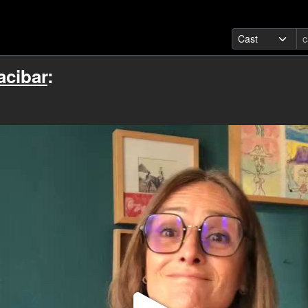
acibar
: