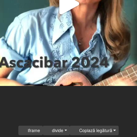
Play
Video
iframe
divide
Copiază legătură