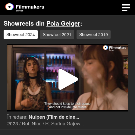
Showreels din
Pola Geiger
:
Showreel 2024
Showreel 2021
Showreel 2019
Play
Video
În redare:
Nulpen (Film de cine...
2023 / Rol: Nico / R: Sorina Gajew...