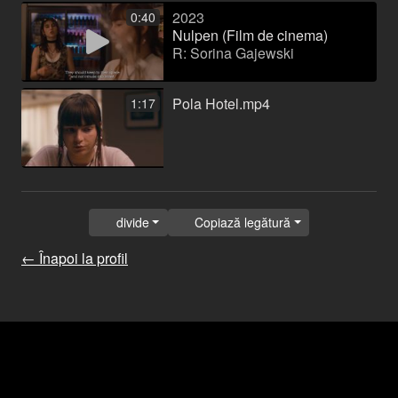
2023
0:40
Nulpen (Film de cinema)
R: Sorina Gajewski
Pola Hotel.mp4
1:17
divide
Copiază legătură
← Înapoi la profil