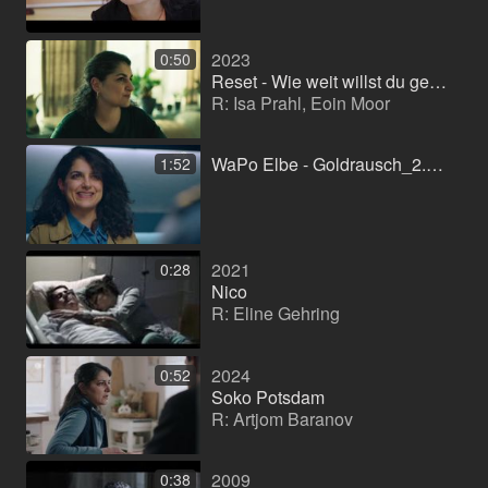
2023
0:50
Reset - Wie weit willst du gehen (serie)
R: Isa Prahl, Eoin Moor
WaPo Elbe - Goldrausch_2.mp4
1:52
2021
0:28
Nico
R: Eline Gehring
2024
0:52
Soko Potsdam
R: Artjom Baranov
2009
0:38