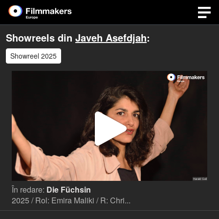
Showreels din
Javeh Asefdjah
:
Showreel 2025
Play
Video
În redare:
Die Füchsin
2025 / Rol: Emira Maliki / R: Chri...