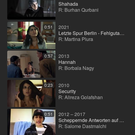
Shahada
R: Burhan Qurbani
2021
0:51
Letzte Spur Berlin - Fehlgutachten
R: Martina Plura
2013
0:57
Hannah
R: Borbala Nagy
2010
0:23
Security
R: Alireza Golafshan
2012 – 2017
0:51
Scheppernde Antworten auf dröhnende Fragen
R: Salome Dastmalchi