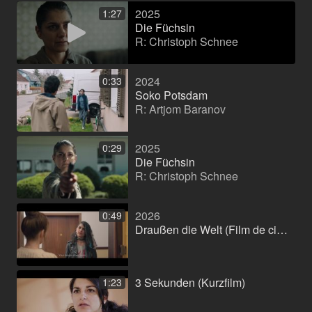
2025
1:27
Die Füchsin
R: Christoph Schnee
2024
0:33
Soko Potsdam
R: Artjom Baranov
2025
0:29
Die Füchsin
R: Christoph Schnee
2026
0:49
Draußen die Welt (Film de cinema)
3 Sekunden (Kurzfilm)
1:23