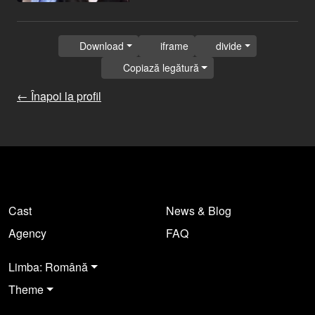
Download
iframe
divide
Copiază legătură
← Înapoi la profil
Cast
News & Blog
Agency
FAQ
Limba: Română
Theme