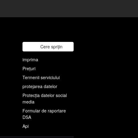
Cere sprijin
imprima
Prețuri
Termenii serviciului
protejarea datelor
Protecția datelor social
media
Formular de raportare
DSA
Api