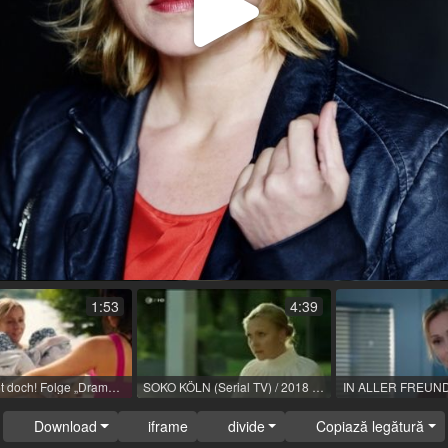
Play
Video
1:53
4:39
Lucy - geht doch! Folge „Dramaqueen“ / 2020
SOKO KÖLN (Serial TV) / 2018 / R: Ulrike Hamacher / ZDF / TV-Serie
Download
iframe
divide
Copiază legătură