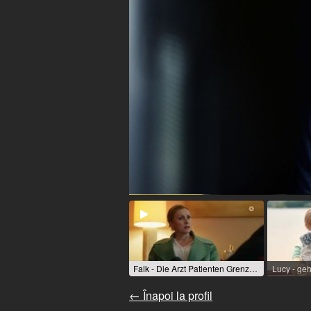
Falk - Die Arzt Patienten Grenze / 2020 / R: Peter Stauch
← Înapoi la profil