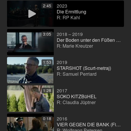
2023
2:45
Die Ermittlung
R: RP Kahl
2018 – 2019
3:05
Der Boden unter den Füßen (Film de lungmetraj)
R: Marie Kreutzer
2019
1:53
STARSHOT (Scurt-metraj)
R: Samuel Perriard
2017
1:28
SOKO KITZBüHEL
R: Claudia Jüptner
2016
0:18
VIER GEGEN DIE BANK (Film de lungmetraj)
R: Wolfgang Petersen