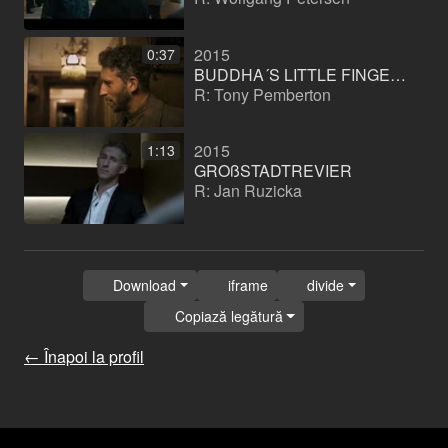
2015
0:37
BUDDHA´S LITTLE FINGERS (Film de lungmetraj)
R: Tony Pemberton
2015
1:13
GROßSTADTREVIER
R: Jan Ruzicka
Download
iframe
divide
Copiază legătură
← Înapoi la profil