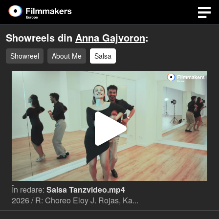
Showreels din
Anna Gajvoron
:
Showreel
About Me
Salsa
Play
Video
În redare:
Salsa Tanzvideo.mp4
2026 / R: Choreo Eloy J. Rojas, Ka...