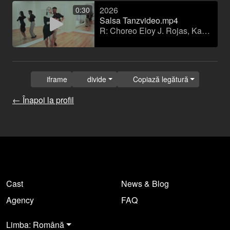
2026
0:30
Salsa Tanzvideo.mp4
R: Choreo Eloy J. Rojas, Kamera Armand Tamboly
iframe
divide
Copiază legătură
← Înapoi la profil
Cast
News & Blog
Agency
FAQ
Limba: Română