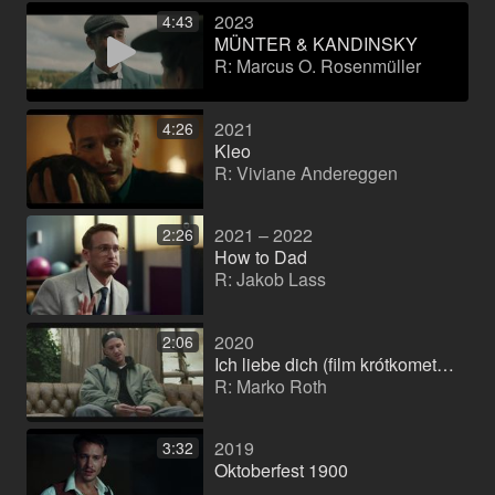
2023
4:43
MÜNTER & KANDINSKY
R: Marcus O. Rosenmüller
2021
4:26
Kleo
R: Viviane Andereggen
2021 – 2022
2:26
How to Dad
R: Jakob Lass
2020
2:06
Ich liebe dich (film krótkometrażowy)
R: Marko Roth
2019
3:32
Oktoberfest 1900