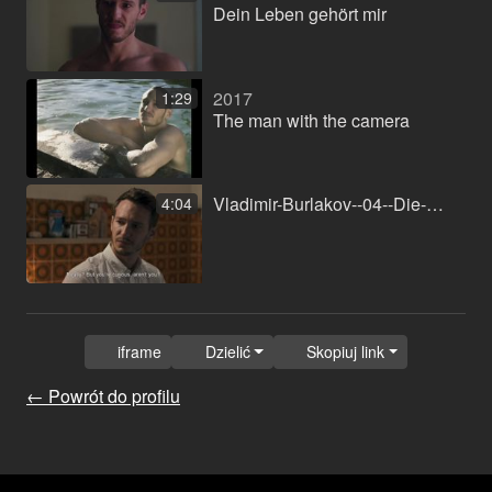
Dein Leben gehört mir
2017
1:29
The man with the camera
Vladimir-Burlakov--04--Die-Geschwister.mp4
4:04
iframe
Dzielić
Skopiuj link
← Powrót do profilu