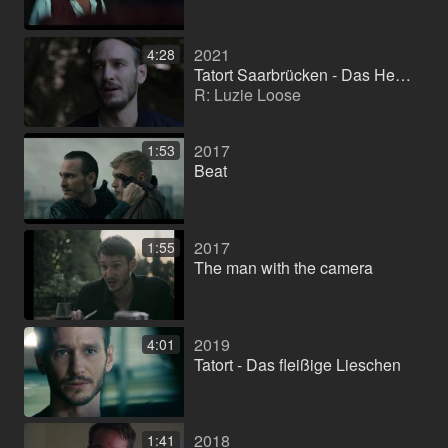
2021
4:28
Tatort Saarbrücken - Das Herz der Schlange
R: Luzie Loose
2017
1:53
Beat
2017
1:55
The man with the camera
2019
4:01
Tatort - Das fleißige Lieschen
2018
1:41