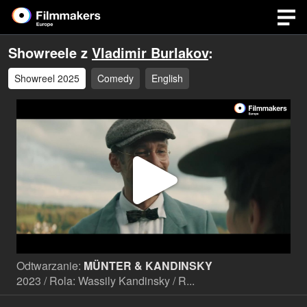
Showreele z
Vladimir Burlakov
:
Showreel 2025
Comedy
English
Odtwa
wideo
Odtwarzanie:
MÜNTER & KANDINSKY
2023 / Rola: Wassily Kandinsky / R...