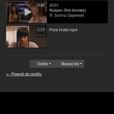
2023
0:40
Nulpen (film kinowy)
R: Sorina Gajewski
Pola Hotel.mp4
1:17
Dzielić
Skopiuj link
← Powrót do profilu