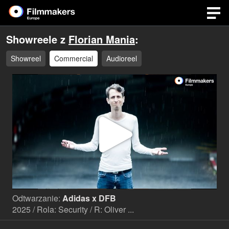
Showreele z
Florian Mania
:
Showreel
Commercial
Audioreel
Odtwa
wideo
Odtwarzanie:
Adidas x DFB
2025 / Rola: Security / R: Oliver ...