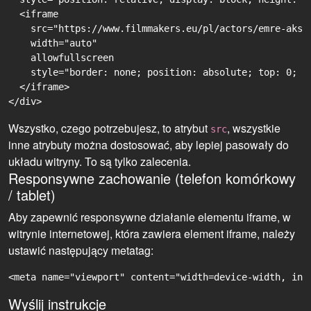
  <iframe

    src="https://www.filmmakers.eu/pl/actors/emre-aksi
    width="auto"

    allowfullscreen

    style="border: none; position: absolute; top: 0; r
  </iframe>

Wszystko, czego potrzebujesz, to atrybut
, wszystkie
src
inne atrybuty można dostosować, aby lepiej pasowały do
układu witryny. To są tylko zalecenia.
Responsywne zachowanie (telefon komórkowy
/ tablet)
Aby zapewnić responsywne działanie elementu iframe, w
witrynie internetowej, która zawiera element iframe, należy
ustawić następujący metatag:
<meta name="viewport" content="width=device-width, ini
Wyślij instrukcje