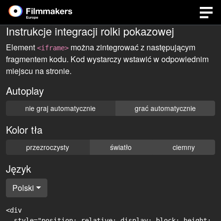
Instrukcje integracji rolki pokazowej
Element
można zintegrować z następującym
<iframe>
fragmentem kodu. Kod wystarczy wstawić w odpowiednim
miejscu na stronie.
Autoplay
nie graj automatycznie
grać automatycznie
Kolor tła
przezroczysty
światło
ciemny
Język
Polski
<div

  style="position: relative; display: block; height: 0