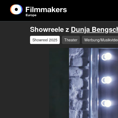
Showreele z
Dunja Bengsc
Showreel 2025
Theater
Werbung/Musikvide