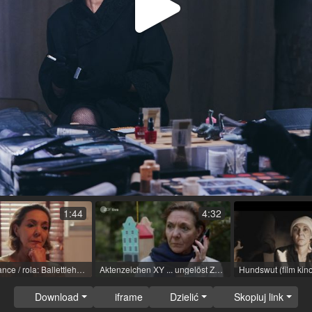
Odtwa
wideo
1:44
4:32
Letzte Chance / rola: Ballettlehrerin, Frau Steinmann / R: Alexander Kreuzer
Aktenzeichen XY ... ungelöst ZDF (film telewizyjny (seria)) / 2024 / rola: Christine Wirtz / R: Felicitas Darschin / ZDF
Download
iframe
Dzielić
Skopiuj link