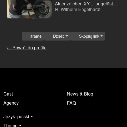
Aktenzeichen XY ... ungelöst (magazyn telewizyjny)
R: Wilhelm Engelhardt
iframe
Dzielić
Skopiuj link
← Powrót do profilu
Cast
News & Blog
Agency
FAQ
Język: polski
Theme