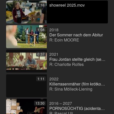
showreel 2025.mov
1:16
2018
1:08
Der Sommer nach dem Abitur
R: Eoin MOORE
2021
0:37
Frau Jordan stellte gleich (serial)
R: Charlotte Rolfes
2022
1:11
Killerrasenmäher (film krótkometrażowy)
R: Sina Mölleck-Liening
2016 – 2027
13:30
PORNOSÜCHTIG (acidental pervert)
R: Pascal Uli