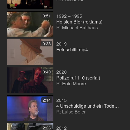
1992 – 1995
0:51
Holsten Bier (reklama)
R: Michael Ballhaus
2019
0:38
Feinschliff.mp4
2020
0:40
Polizeiruf 110 (serial)
R: Eoin Moore
2015
2:14
4 Unschuldige und ein Todesfall
R: Luise Beier
2012
2:26