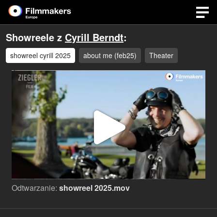
Showreele z
Cyrill Berndt
:
showreel cyrill 2025
about me (feb25)
Theater
Odtwa
wideo
Odtwarzanie:
showreel 2025.mov