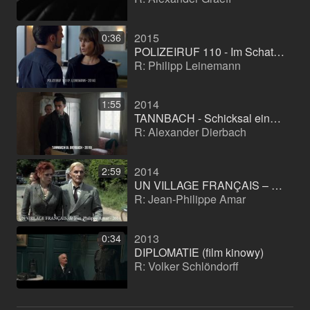
2015
0:36
POLIZEIRUF 110 - Im Schatten (film telewizyjny (seria))
R: Philipp Leinemann
2014
1:55
TANNBACH - Schicksal eines Dorfes (serial telewizyjny)
R: Alexander Dierbach
2014
2:59
UN VILLAGE FRANÇAIS – Überleben unter deutscher Besatzung (serial telewizyjny)
R: Jean-Philippe Amar
2013
0:34
DIPLOMATIE (film kinowy)
R: Volker Schlöndorff