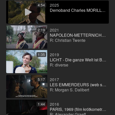
2025
4:54
Demoband Charles MORILLON
2021
2:19
NAPOLEON-METTERNICH. Der Anfang vom Ende (pełnometrażowy dokument)
R: Christian Twente
2019
1:35
LICHT - Die ganze Welt ist Bühne (Webserie) (serial)
R: diverse
2017
5:17
LES EMMERDEURS (web série) (serial)
R: Morgan S. Dalibert
2016
1:44
PARIS, 1969 (film krótkometrażowy)
R: Alexander Graeff