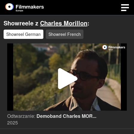
Showreele z
Charles Morillon
:
Showreel German
Showreel French
Odtwa
wideo
Odtwarzanie:
Demoband Charles MOR...
2025