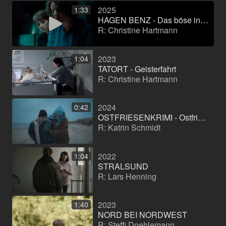
2025
1:33
HAGEN BENZ - Das böse in dir (dramat)
R: Christine Hartmann
2023
1:04
TATORT - Geisterfahrt
R: Christine Hartmann
2024
0:42
OSTFRIESENKRIMI - Ostfriesenhölle (serial)
R: Katrin Schmidt
2022
1:04
STRALSUND
R: Lars Henning
2023
1:40
NORD BEI NORDWEST
R: Steffi Doehlemann