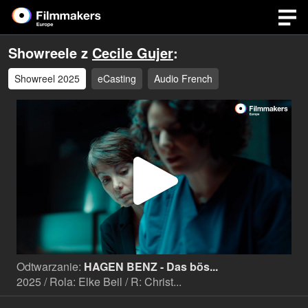
Showreele z
Cecile Gujer
:
Showreel 2025
eCasting
Audio French
Odtwa
wideo
Odtwarzanie:
HAGEN BENZ - Das bös...
2025 / Rola: Elke Beil / R: Christ...