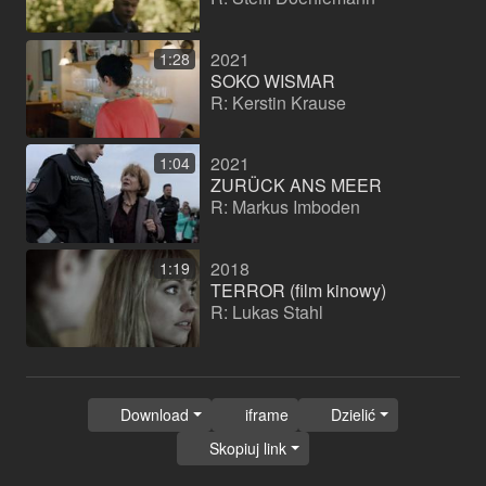
2021
1:28
SOKO WISMAR
R: Kerstin Krause
2021
1:04
ZURÜCK ANS MEER
R: Markus Imboden
2018
1:19
TERROR (film kinowy)
R: Lukas Stahl
Download
iframe
Dzielić
Skopiuj link