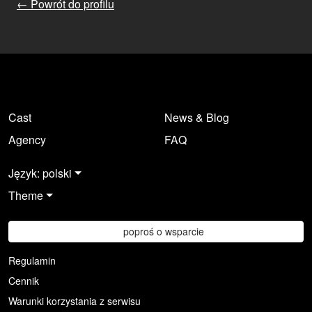
← Powrót do profilu
Cast
News & Blog
Agency
FAQ
Język: polski
Theme
poproś o wsparcie
Regulamin
Cennik
Warunki korzystania z serwisu