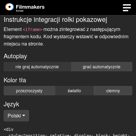
Instrukcje integracji rolki pokazowej
Element
można zintegrować z następującym
<iframe>
fragmentem kodu. Kod wystarczy wstawić w odpowiednim
miejscu na stronie.
Autoplay
nie graj automatycznie
grać automatycznie
Kolor tła
przezroczysty
światło
ciemny
Język
Polski
<div

  style="position: relative; display: block; height: 0