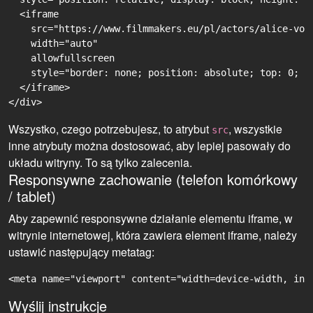
  <iframe

    src="https://www.filmmakers.eu/pl/actors/alice-von
    width="auto"

    allowfullscreen

    style="border: none; position: absolute; top: 0; r
  </iframe>

Wszystko, czego potrzebujesz, to atrybut
, wszystkie
src
inne atrybuty można dostosować, aby lepiej pasowały do
układu witryny. To są tylko zalecenia.
Responsywne zachowanie (telefon komórkowy
/ tablet)
Aby zapewnić responsywne działanie elementu iframe, w
witrynie internetowej, która zawiera element iframe, należy
ustawić następujący metatag:
<meta name="viewport" content="width=device-width, ini
Wyślij instrukcje