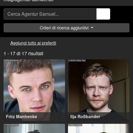
Criteri di ricerca aggiuntivi
Aggiungi tutto ai preferiti
1 - 17 di 17 risultati
© Ron Kuhwede
© Antine Karla Yzer
Fritz Manhenke
Ilja Roßbander
21-27 anni
,
Leipzig (DE)
29-43 anni
,
Hamburg (DE)
© Frank Bertram
© Sven Hasper