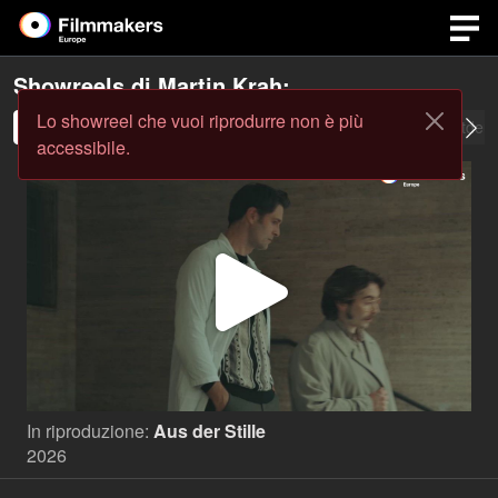
Showreels di
Martin Krah
:
Lo showreel che vuoi riprodurre non è più
Showreel 2026
About me - English
Horse riding
Plattdeu
accessibile.
Play
Video
In riproduzione:
Aus der Stille
2026