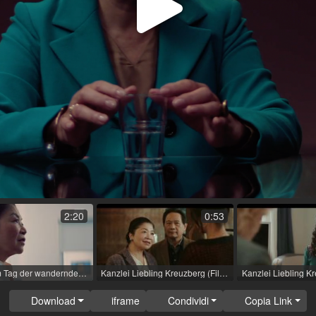
Play
Video
2:20
0:53
Tatort - Am Tag der wandernden Seelen (Film TV (serie)) / 2023 / Ruolo: Dr. Lê Müller / R: Mira Thiel / rbb [de]
Kanzlei Liebling Kreuzberg (Film TV) / 2023 / Ruolo: Phan thi Hang / R: Franziska Margarete Hoenisch
Download
iframe
Condividi
Copia Link