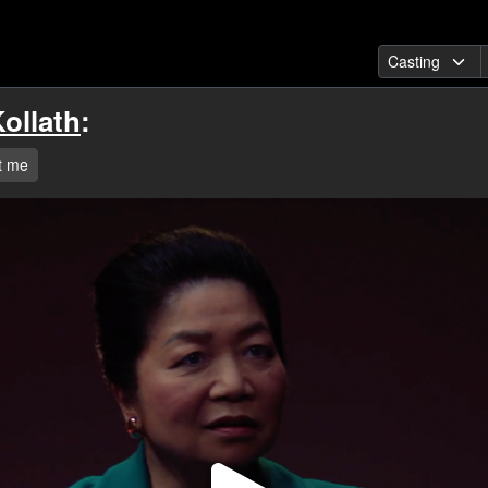
ollath
:
t me