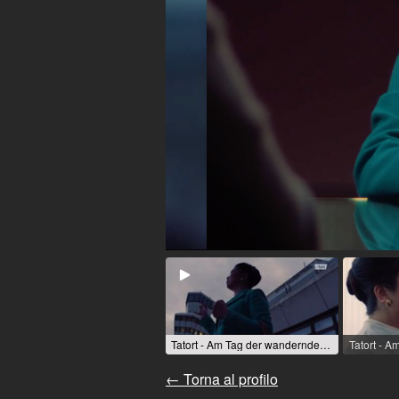
Tatort - Am Tag der wandernden Seelen (Film TV (serie)) / 2023 / Ruolo: Dr. Lê Müller / R: Mira Thiel / rbb [de]
← Torna al profilo