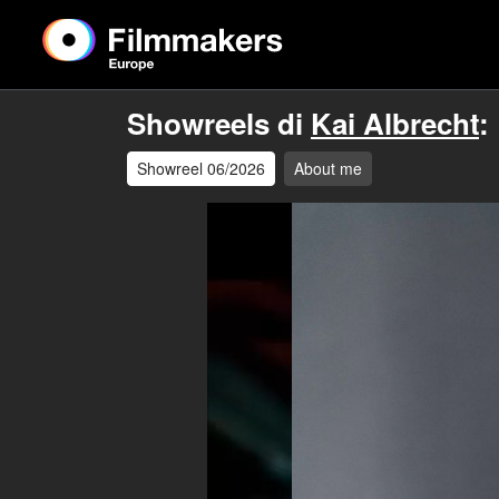
Showreels di
Kai Albrecht
:
Showreel 06/2026
About me