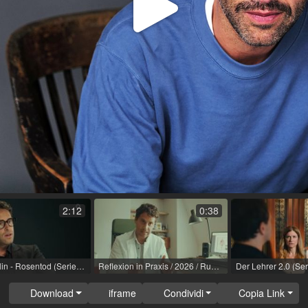
Play
Video
2:12
0:38
WaPo Berlin - Rosentod (Serie TV) / 2023 / Ruolo: Florian Herzog / R: Markus F. Adrian / ARD
Reflexion in Praxis / 2026 / Ruolo: Arzt
Download
iframe
Condividi
Copia Link