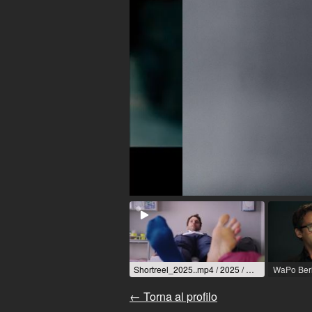
Shortreel_2025..mp4 / 2025 / Ruolo: diverse / R: diverse
← Torna al profilo