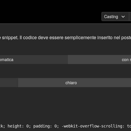
 snippet. Il codice deve essere semplicemente inserito nel posto
omatica
con 
chiaro
ck; height: 0; padding: 0; -webkit-overflow-scrolling: to