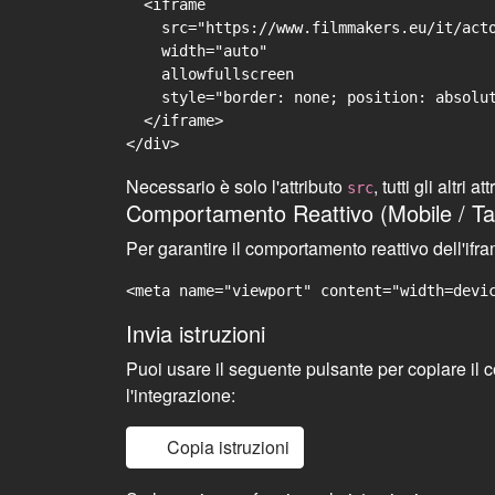
  <iframe

    src="https://www.filmmakers.eu/it/acto
    width="auto"

    allowfullscreen

    style="border: none; position: absolut
  </iframe>

Necessario è solo l'attributo
, tutti gli altr
src
Comportamento Reattivo (Mobile / Ta
Per garantire il comportamento reattivo dell'if
<meta name="viewport" content="width=devi
Invia istruzioni
Puoi usare il seguente pulsante per copiare il co
l'integrazione:
Copia istruzioni