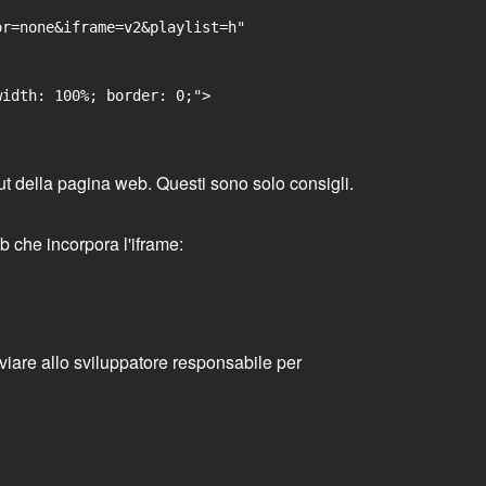
r=none&iframe=v2&playlist=h"

idth: 100%; border: 0;">

ayout della pagina web. Questi sono solo consigli.
b che incorpora l'iframe:
nviare allo sviluppatore responsabile per