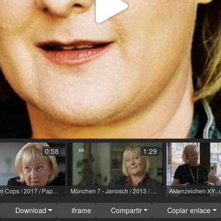
Repro
Vídeo
0:58
1:29
Rosenheim Cops / 2017 / Papel: Isolda Scholz / R: Jörg Schneider / ZDF
München 7 - Janosch / 2013 / Papel: Brigitte Mayrhofer / R: F.X. Bogner / ARD
Download
iframe
Compartir
Copiar enlace