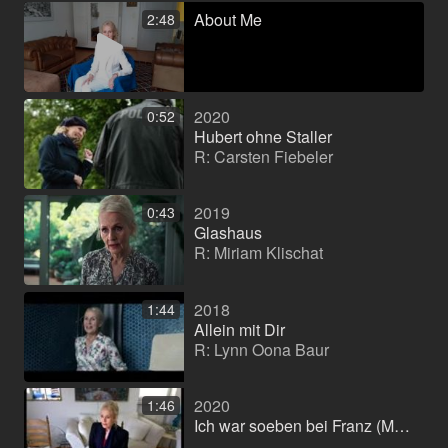
About Me
2:48
2020
0:52
Hubert ohne Staller
R: Carsten Fiebeler
2019
0:43
Glashaus
R: Miriam Klischat
2018
1:44
Allein mit Dir
R: Lynn Oona Baur
2020
1:46
Ich war soeben bei Franz (Monolog)