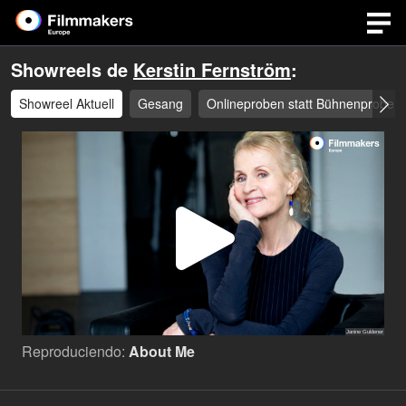
Showreels de
Kerstin Fernström
:
Showreel Aktuell
Gesang
Onlineproben statt Bühnenprobe
Repro
Vídeo
Reproduciendo:
About Me